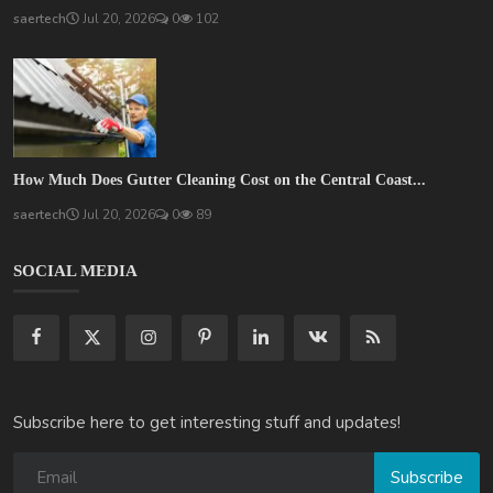
saertech
Jul 20, 2026
0
102
How Much Does Gutter Cleaning Cost on the Central Coast...
saertech
Jul 20, 2026
0
89
SOCIAL MEDIA
Subscribe here to get interesting stuff and updates!
Subscribe