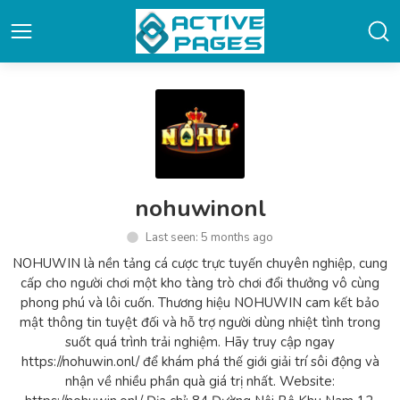
nohuwinonl
Last seen: 5 months ago
NOHUWIN là nền tảng cá cược trực tuyến chuyên nghiệp, cung
cấp cho người chơi một kho tàng trò chơi đổi thưởng vô cùng
phong phú và lôi cuốn. Thương hiệu NOHUWIN cam kết bảo
mật thông tin tuyệt đối và hỗ trợ người dùng nhiệt tình trong
suốt quá trình trải nghiệm. Hãy truy cập ngay
https://nohuwin.onl/ để khám phá thế giới giải trí sôi động và
nhận về nhiều phần quà giá trị nhất. Website: