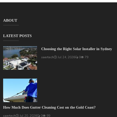
ABOUT
LATEST POSTS
Choosing the Right Solar Installer in Sydney
saertech
Jul 24, 2026
0
79
How Much Does Gutter Cleaning Cost on the Gold Coast?
saertech
Jul 20, 2026
0
99