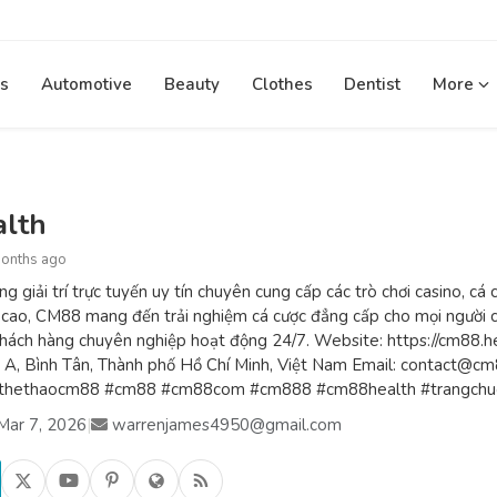
s
Automotive
Beauty
Clothes
Dentist
More
lth
months ago
g giải trí trực tuyến uy tín chuyên cung cấp các trò chơi casino, cá 
 cao, CM88 mang đến trải nghiệm cá cược đẳng cấp cho mọi người ch
hách hàng chuyên nghiệp hoạt động 24/7. Website: https://cm88.h
A, Bình Tân, Thành phố Hồ Chí Minh, Việt Nam Email: contact@c
#thethaocm88 #cm88 #cm88com #cm888 #cm88health #trangch
Mar 7, 2026
|
warrenjames4950@gmail.com