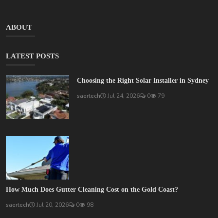
ABOUT
LATEST POSTS
Choosing the Right Solar Installer in Sydney
saertech
Jul 24, 2026
0
79
How Much Does Gutter Cleaning Cost on the Gold Coast?
saertech
Jul 20, 2026
0
98