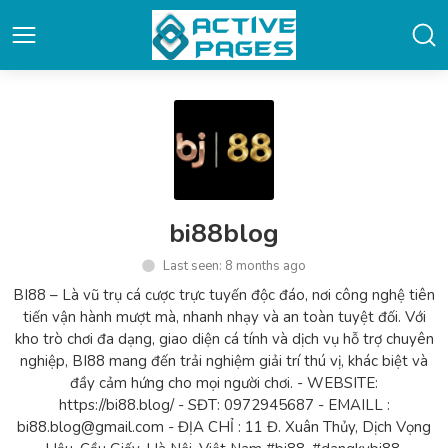
bi88blog
Last seen: 8 months ago
BI88 – Là vũ trụ cá cược trực tuyến độc đáo, nơi công nghệ tiên
tiến vận hành mượt mà, nhanh nhạy và an toàn tuyệt đối. Với
kho trò chơi đa dạng, giao diện cá tính và dịch vụ hỗ trợ chuyên
nghiệp, BI88 mang đến trải nghiệm giải trí thú vị, khác biệt và
đầy cảm hứng cho mọi người chơi. - WEBSITE:
https://bi88.blog/ - SĐT: 0972945687 - EMAILL :
bi88.blog@gmail.com - ĐỊA CHỈ : 11 Đ. Xuân Thủy, Dịch Vọng