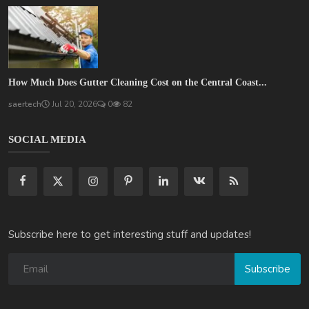
How Much Does Gutter Cleaning Cost on the Central Coast...
saertech
Jul 20, 2026
0
82
SOCIAL MEDIA
Subscribe here to get interesting stuff and updates!
Subscribe