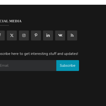
CIAL MEDIA
scribe here to get interesting stuff and updates!
Subscribe