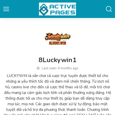
8Luckywin1
Last seen: 4 months ago
LUCKYWIN là sân chơi cá cược trực tuyến được thiết kế cho
những ai yêu thích tốc độ và đam mê chiến thắng. Từ slot nổ
hũ, casino live cho đến cá cược thể thao và lô đề, mỗi trò chơi
đều mang lại cảm giác kịch tính và phần thưởng xứng đáng. Hệ
thống được tối ưu cho mọi thiết bị, giúp bạn dễ dàng truy cập
mọi lúc, mọi nơi. Các giao dịch được xử lý tự động, bảo mật
tuyệt đối và hỗ trợ đa phương thức thanh toán. Chương trình