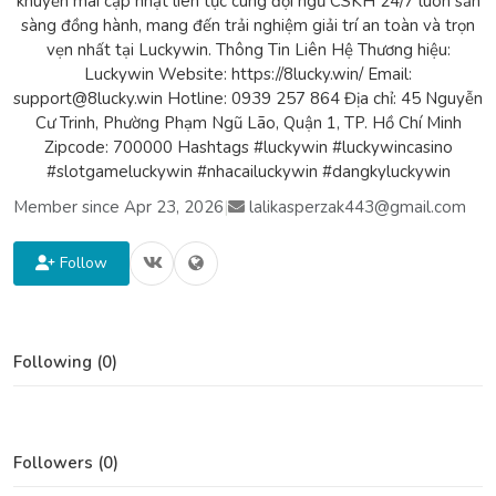
khuyến mãi cập nhật liên tục cùng đội ngũ CSKH 24/7 luôn sẵn
sàng đồng hành, mang đến trải nghiệm giải trí an toàn và trọn
vẹn nhất tại Luckywin. Thông Tin Liên Hệ Thương hiệu:
Luckywin Website: https://8lucky.win/ Email:
support@8lucky.win Hotline: 0939 257 864 Địa chỉ: 45 Nguyễn
Cư Trinh, Phường Phạm Ngũ Lão, Quận 1, TP. Hồ Chí Minh
Zipcode: 700000 Hashtags #luckywin #luckywincasino
#slotgameluckywin #nhacailuckywin #dangkyluckywin
Member since Apr 23, 2026
|
lalikasperzak443@gmail.com
Follow
Following (0)
Followers (0)