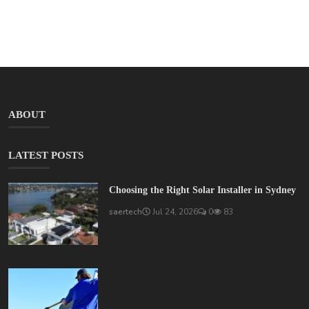
ABOUT
LATEST POSTS
Choosing the Right Solar Installer in Sydney
saertech
Jul 24, 2026
0
83