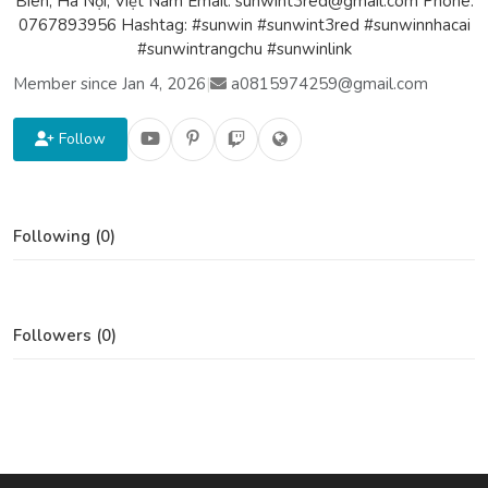
Biên, Hà Nội, Việt Nam Email: sunwint3red@gmail.com Phone:
0767893956 Hashtag: #sunwin #sunwint3red #sunwinnhacai
#sunwintrangchu #sunwinlink
Member since Jan 4, 2026
|
a0815974259@gmail.com
Follow
Following (0)
Followers (0)