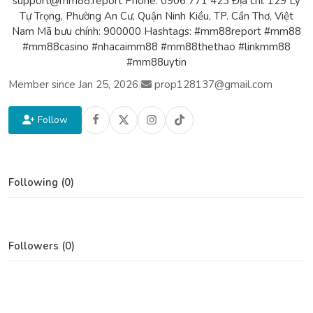
support@mm88.report Phone: 0906 771 423 Địa chỉ: 129 Lý
Tự Trọng, Phường An Cư, Quận Ninh Kiều, TP. Cần Thơ, Việt
Nam Mã bưu chính: 900000 Hashtags: #mm88report #mm88
#mm88casino #nhacaimm88 #mm88thethao #linkmm88
#mm88uytin
Member since Jan 25, 2026
|
prop128137@gmail.com
Follow
Following (0)
Followers (0)