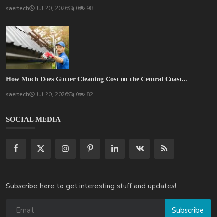
saertech
Jul 20, 2026
0
98
How Much Does Gutter Cleaning Cost on the Central Coast...
saertech
Jul 20, 2026
0
82
SOCIAL MEDIA
Subscribe here to get interesting stuff and updates!
Subscribe