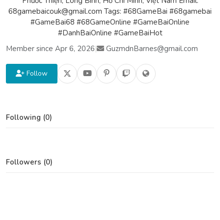
Phước Thiện, Long Bình, Hồ Chí Minh, Việt Nam Email:
68gamebaicouk@gmail.com Tags: #68GameBai #68gamebai
#GameBai68 #68GameOnline #GameBaiOnline
#DanhBaiOnline #GameBaiHot
Member since Apr 6, 2026
|
GuzmdnBarnes@gmail.com
Follow
Following (0)
Followers (0)