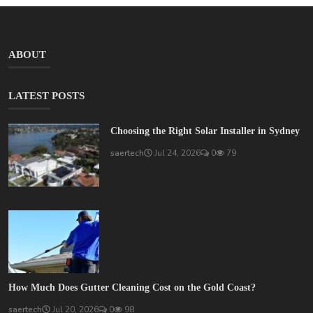
ABOUT
LATEST POSTS
Choosing the Right Solar Installer in Sydney
saertech
Jul 24, 2026
0
79
How Much Does Gutter Cleaning Cost on the Gold Coast?
saertech
Jul 20, 2026
0
98