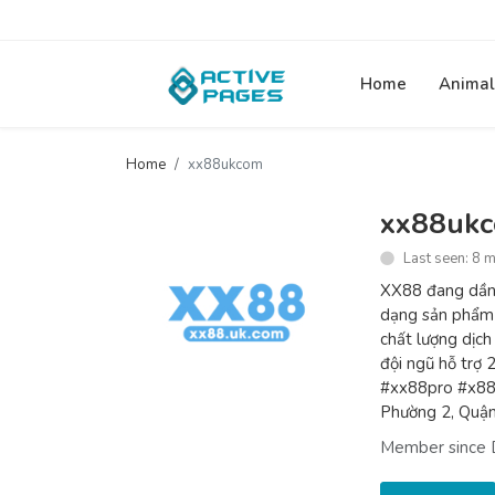
Home
Animal
Home
xx88ukcom
xx88uk
Last seen: 8 
XX88 đang dần k
dạng sản phẩm g
chất lượng dịch
đội ngũ hỗ trợ 
#xx88pro #x88c
Phường 2, Quận
Member since 