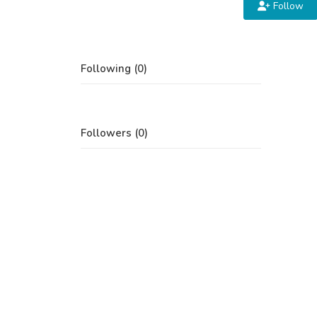
Follow
Following (0)
Followers (0)