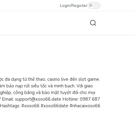
Login
/
Register
ợc đa dạng từ thể thao, casino live đến slot game.
m bảo nạp rút siêu tốc và minh bạch. Với giao
 nghiệp, công bằng và bảo mật tuyệt đối cho mọi
e/ Email: support@xoso66.date Hotline: 0987 687
00 Hashtags: #xoso66 #xoso66date #nhacaixoso66