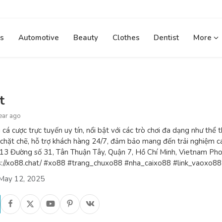
s
Automotive
Beauty
Clothes
Dentist
More
t
ear ago
cá cược trực tuyến uy tín, nổi bật với các trò chơi đa dạng như thể t
hặt chẽ, hỗ trợ khách hàng 24/7, đảm bảo mang đến trải nghiệm cá 
ỉ : 13 Đường số 31, Tân Thuận Tây, Quận 7, Hồ Chí Minh, Vietnam
s://xo88.chat/ #xo88 #trang_chuxo88 #nha_caixo88 #link_vaoxo
May 12, 2025