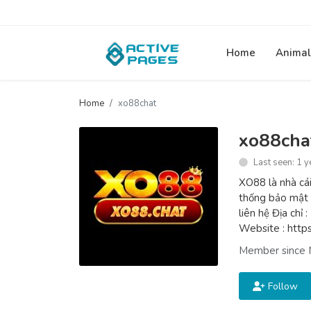
Home
Animal
Home
xo88chat
xo88cha
Last seen: 1 y
XO88 là nhà cái 
thống bảo mật c
liên hệ Địa ch
Website : http
Member since 
Follow