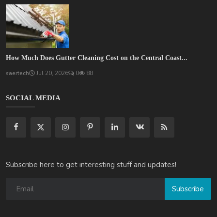
How Much Does Gutter Cleaning Cost on the Central Coast...
saertech
Jul 20, 2026
0
88
SOCIAL MEDIA
Subscribe here to get interesting stuff and updates!
Subscribe