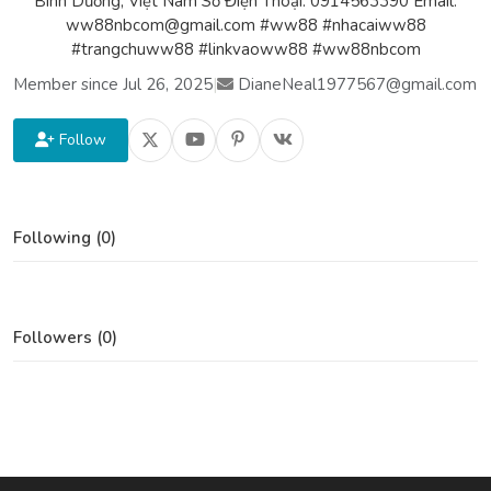
Bình Dương, Việt Nam Số Điện Thoại: 0914563390 Email:
ww88nbcom@gmail.com #ww88 #nhacaiww88
#trangchuww88 #linkvaoww88 #ww88nbcom
Member since Jul 26, 2025
|
DianeNeal1977567@gmail.com
Follow
Following (0)
Followers (0)