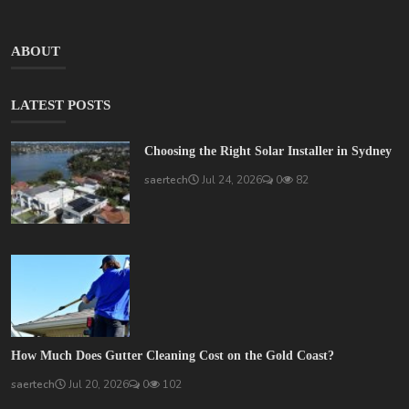
ABOUT
LATEST POSTS
Choosing the Right Solar Installer in Sydney
saertech
Jul 24, 2026
0
82
How Much Does Gutter Cleaning Cost on the Gold Coast?
saertech
Jul 20, 2026
0
102