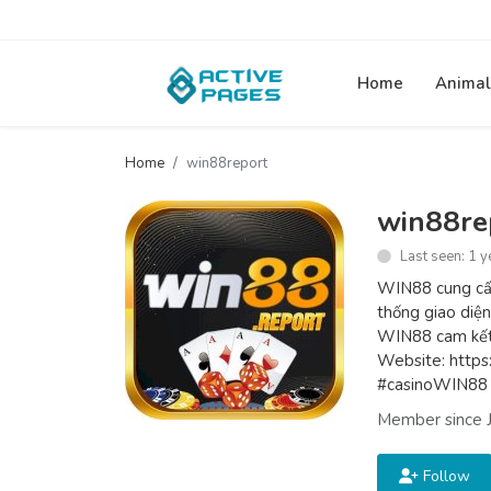
Home
Animal
Home
win88report
win88re
Last seen: 1 y
WIN88 cung cấp 
thống giao diện
WIN88 cam kết 
Website: http
#casinoWIN88
Member since 
Follow