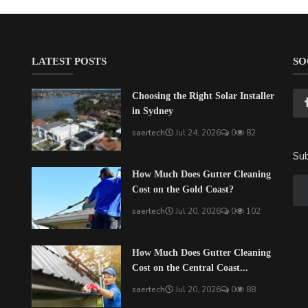
LATEST POSTS
SO
Choosing the Right Solar Installer
in Sydney
saertech
Jul 24, 2026
0
82
Sub
How Much Does Gutter Cleaning
Cost on the Gold Coast?
saertech
Jul 20, 2026
0
102
How Much Does Gutter Cleaning
Cost on the Central Coast...
saertech
Jul 20, 2026
0
88