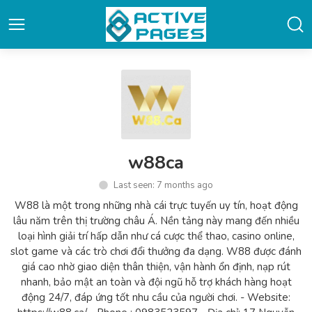
w88ca
Last seen: 7 months ago
W88 là một trong những nhà cái trực tuyến uy tín, hoạt động
lâu năm trên thị trường châu Á. Nền tảng này mang đến nhiều
loại hình giải trí hấp dẫn như cá cược thể thao, casino online,
slot game và các trò chơi đổi thưởng đa dạng. W88 được đánh
giá cao nhờ giao diện thân thiện, vận hành ổn định, nạp rút
nhanh, bảo mật an toàn và đội ngũ hỗ trợ khách hàng hoạt
động 24/7, đáp ứng tốt nhu cầu của người chơi. - Website: