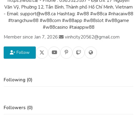
https://w88.ca/ - Phone : 0983523597 - Địa chỉ: 17 Nguyễn
Văn Vỹ, Phường 12, Tân Bình, Thành phố Hồ Chí Minh, Vietnam
- Email: support@w88.ca Hashtag: #w88 #w88ca #nhacaiw88
#trangchuw88 #w88com #w88app #w88slot #w88game
#w88casino #taiappw88
Member since Jan 7, 2026
|
vinhcity20562@gmail.com
Follow
Following (0)
Followers (0)