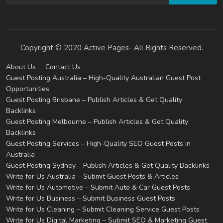
Copyright © 2020 Active Pages- All Rights Reserved.
About Us
Contact Us
Guest Posting Australia – High-Quality Australian Guest Post
Opportunities
Guest Posting Brisbane – Publish Articles & Get Quality
Backlinks
Guest Posting Melbourne – Publish Articles & Get Quality
Backlinks
Guest Posting Services – High-Quality SEO Guest Posts in
Australia
Guest Posting Sydney – Publish Articles & Get Quality Backlinks
Write for Us Australia – Submit Guest Posts & Articles
Write for Us Automotive – Submit Auto & Car Guest Posts
Write for Us Business – Submit Business Guest Posts
Write for Us Cleaning – Submit Cleaning Service Guest Posts
Write for Us Digital Marketing – Submit SEO & Marketing Guest