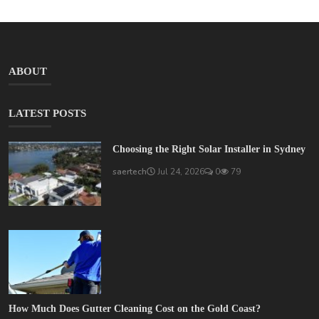
ABOUT
LATEST POSTS
Choosing the Right Solar Installer in Sydney
saertech
Jul 24, 2026
0
79
How Much Does Gutter Cleaning Cost on the Gold Coast?