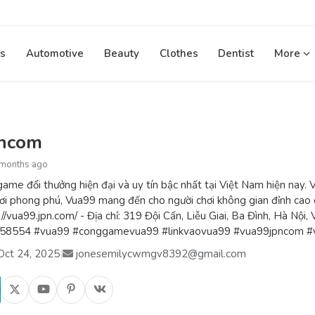
s
Automotive
Beauty
Clothes
Dentist
More
pncom
 months ago
ame đổi thưởng hiện đại và uy tín bậc nhất tại Việt Nam hiện nay. V
ơi phong phú, Vua99 mang đến cho người chơi không gian đỉnh cao 
//vua99.jpn.com/ - Địa chỉ: 319 Đội Cấn, Liễu Giai, Ba Đình, Hà Nộ
558554 #vua99 #conggamevua99 #linkvaovua99 #vua99jpncom #
Oct 24, 2025
|
jonesemilycwmgv8392@gmail.com