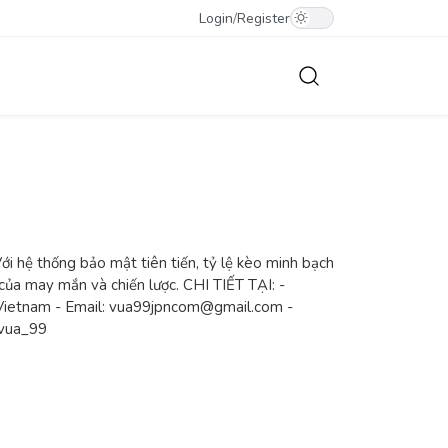
Login
/
Register
ới hệ thống bảo mật tiên tiến, tỷ lệ kèo minh bạch
của may mắn và chiến lược. CHI TIẾT TẠI: -
i, Vietnam - Email: vua99jpncom@gmail.com -
vua_99