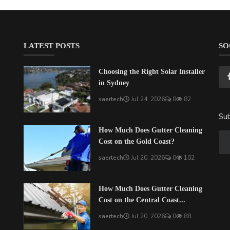
LATEST POSTS
SO
Choosing the Right Solar Installer
in Sydney
saertech
Jul 24, 2026
0
82
Sub
How Much Does Gutter Cleaning
Cost on the Gold Coast?
saertech
Jul 20, 2026
0
102
How Much Does Gutter Cleaning
Cost on the Central Coast...
saertech
Jul 20, 2026
0
88