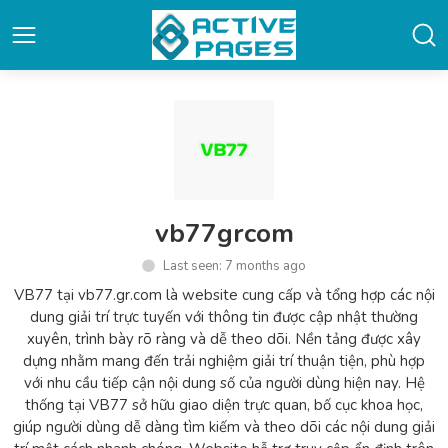
vb77grcom
Last seen: 7 months ago
VB77 tại vb77.gr.com là website cung cấp và tổng hợp các nội
dung giải trí trực tuyến với thông tin được cập nhật thường
xuyên, trình bày rõ ràng và dễ theo dõi. Nền tảng được xây
dựng nhằm mang đến trải nghiệm giải trí thuận tiện, phù hợp
với nhu cầu tiếp cận nội dung số của người dùng hiện nay. Hệ
thống tại VB77 sở hữu giao diện trực quan, bố cục khoa học,
giúp người dùng dễ dàng tìm kiếm và theo dõi các nội dung giải