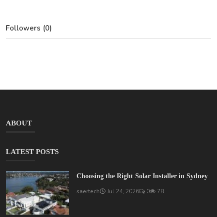
Followers (0)
ABOUT
LATEST POSTS
Choosing the Right Solar Installer in Sydney
saertech
Jul 24, 2026
0
78