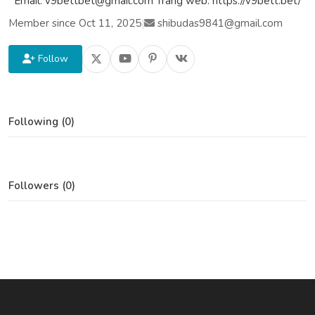
Email: v9bettbet@gmail.com Trang web: https://v9bett.bet/
Member since Oct 11, 2025
|
shibudas9841@gmail.com
Follow
Following (0)
Followers (0)