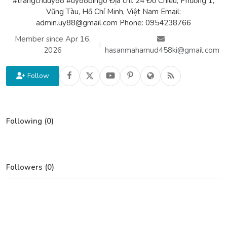
#trangchuuy88 #uy88bingo Địa chỉ: 24 Đồ Chiểu, Phường 1,
Vũng Tàu, Hồ Chí Minh, Việt Nam Email:
admin.uy88@gmail.com Phone: 0954238766
Member since Apr 16,
|
2026
hasanmahamud458ki@gmail.com
Follow
Following (0)
Followers (0)