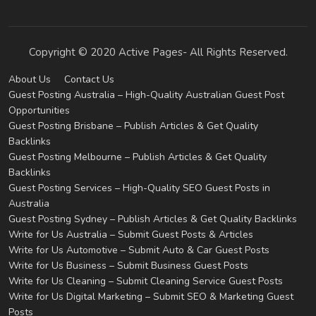
Copyright © 2020 Active Pages- All Rights Reserved.
About Us
Contact Us
Guest Posting Australia – High-Quality Australian Guest Post
Opportunities
Guest Posting Brisbane – Publish Articles & Get Quality
Backlinks
Guest Posting Melbourne – Publish Articles & Get Quality
Backlinks
Guest Posting Services – High-Quality SEO Guest Posts in
Australia
Guest Posting Sydney – Publish Articles & Get Quality Backlinks
Write for Us Australia – Submit Guest Posts & Articles
Write for Us Automotive – Submit Auto & Car Guest Posts
Write for Us Business – Submit Business Guest Posts
Write for Us Cleaning – Submit Cleaning Service Guest Posts
Write for Us Digital Marketing – Submit SEO & Marketing Guest
Posts