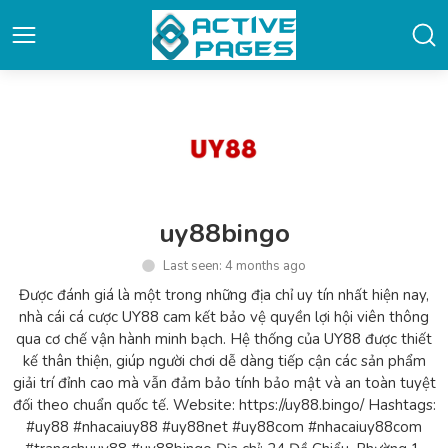
uy88bingo
Last seen: 4 months ago
Được đánh giá là một trong những địa chỉ uy tín nhất hiện nay,
nhà cái cá cược UY88 cam kết bảo vệ quyền lợi hội viên thông
qua cơ chế vận hành minh bạch. Hệ thống của UY88 được thiết
kế thân thiện, giúp người chơi dễ dàng tiếp cận các sản phẩm
giải trí đỉnh cao mà vẫn đảm bảo tính bảo mật và an toàn tuyệt
đối theo chuẩn quốc tế. Website: https://uy88.bingo/ Hashtags:
#uy88 #nhacaiuy88 #uy88net #uy88com #nhacaiuy88com