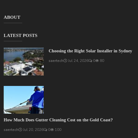
ABOUT
LATEST POSTS
Choosing the Right Solar Installer in Sydney
saertech
Jul 24, 2026
0
80
How Much Does Gutter Cleaning Cost on the Gold Coast?
saertech
Jul 20, 2026
0
100