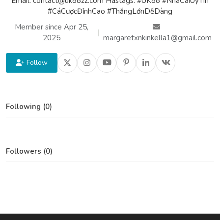
Email: contact@uk88zz.com Hastags: #UK88 #NhàCáiUyTín
#CáCượcĐỉnhCao #ThắngLớnDễDàng
Member since Apr 25,
|
2025
margaretxnkinkella1@gmail.com
Follow
Following (0)
Followers (0)