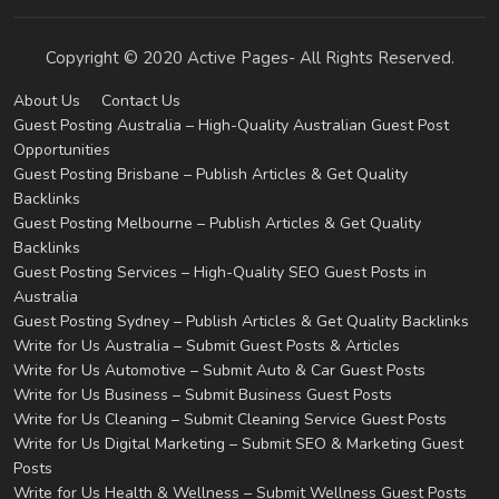
Copyright © 2020 Active Pages- All Rights Reserved.
About Us
Contact Us
Guest Posting Australia – High-Quality Australian Guest Post
Opportunities
Guest Posting Brisbane – Publish Articles & Get Quality
Backlinks
Guest Posting Melbourne – Publish Articles & Get Quality
Backlinks
Guest Posting Services – High-Quality SEO Guest Posts in
Australia
Guest Posting Sydney – Publish Articles & Get Quality Backlinks
Write for Us Australia – Submit Guest Posts & Articles
Write for Us Automotive – Submit Auto & Car Guest Posts
Write for Us Business – Submit Business Guest Posts
Write for Us Cleaning – Submit Cleaning Service Guest Posts
Write for Us Digital Marketing – Submit SEO & Marketing Guest
Posts
Write for Us Health & Wellness – Submit Wellness Guest Posts