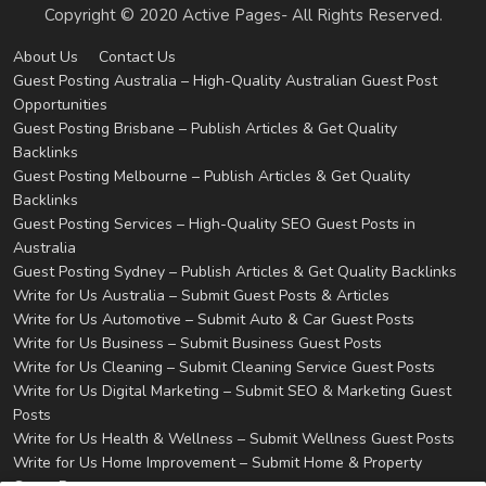
Copyright © 2020 Active Pages- All Rights Reserved.
About Us
Contact Us
Guest Posting Australia – High-Quality Australian Guest Post
Opportunities
Guest Posting Brisbane – Publish Articles & Get Quality
Backlinks
Guest Posting Melbourne – Publish Articles & Get Quality
Backlinks
Guest Posting Services – High-Quality SEO Guest Posts in
Australia
Guest Posting Sydney – Publish Articles & Get Quality Backlinks
Write for Us Australia – Submit Guest Posts & Articles
Write for Us Automotive – Submit Auto & Car Guest Posts
Write for Us Business – Submit Business Guest Posts
Write for Us Cleaning – Submit Cleaning Service Guest Posts
Write for Us Digital Marketing – Submit SEO & Marketing Guest
Posts
Write for Us Health & Wellness – Submit Wellness Guest Posts
Write for Us Home Improvement – Submit Home & Property