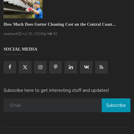
How Much Does Gutter Cleaning Cost on the Central Coast...
saertech
Jul 20, 2026
0
82
SOCIAL MEDIA
Subscribe here to get interesting stuff and updates!
Subscribe