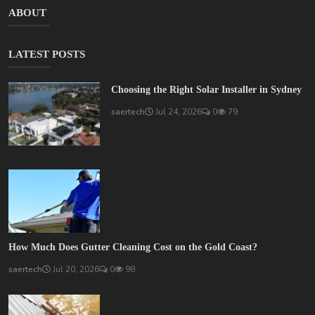
ABOUT
LATEST POSTS
Choosing the Right Solar Installer in Sydney
saertech
Jul 24, 2026
0
79
How Much Does Gutter Cleaning Cost on the Gold Coast?
saertech
Jul 20, 2026
0
98