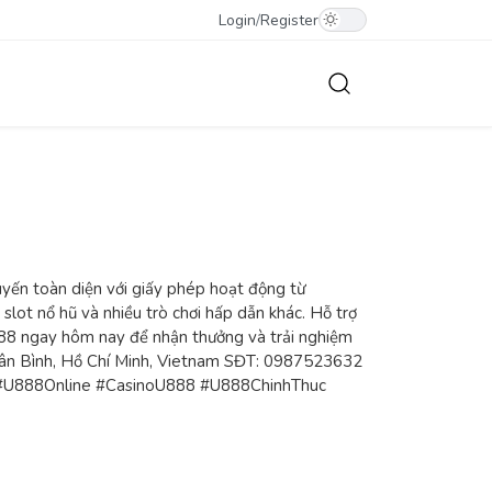
Login
/
Register
uyến toàn diện với giấy phép hoạt động từ
lot nổ hũ và nhiều trò chơi hấp dẫn khác. Hỗ trợ
88 ngay hôm nay để nhận thưởng và trải nghiệm
 Tân Bình, Hồ Chí Minh, Vietnam SĐT: 0987523632
#U888Online #CasinoU888 #U888ChinhThuc