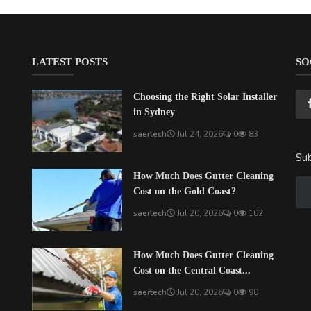
LATEST POSTS
SO
Choosing the Right Solar Installer
in Sydney
saertech
Jul 24, 2026
0
83
Sub
How Much Does Gutter Cleaning
Cost on the Gold Coast?
saertech
Jul 20, 2026
0
102
How Much Does Gutter Cleaning
Cost on the Central Coast...
saertech
Jul 20, 2026
0
90