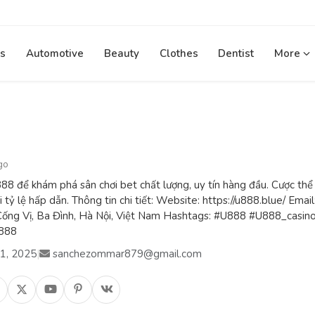
s
Automotive
Beauty
Clothes
Dentist
More
go
88 để khám phá sân chơi bet chất lượng, uy tín hàng đầu. Cược thể t
ới tỷ lệ hấp dẫn. Thông tin chi tiết: Website: https://u888.blue/ 
, Cống Vị, Ba Đình, Hà Nội, Việt Nam Hashtags: #U888 #U888_ca
U888
1, 2025
|
sanchezommar879@gmail.com