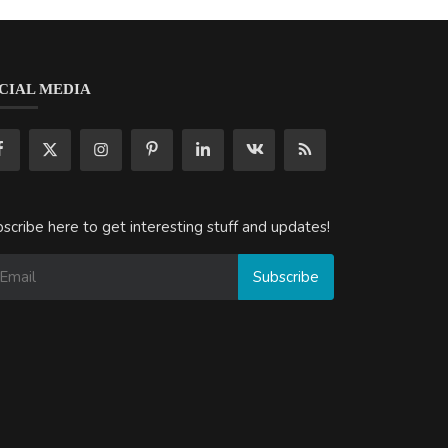
CIAL MEDIA
scribe here to get interesting stuff and updates!
Subscribe