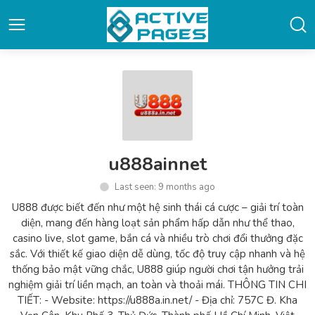
u888ainnet
Last seen: 9 months ago
U888 được biết đến như một hệ sinh thái cá cược – giải trí toàn
diện, mang đến hàng loạt sản phẩm hấp dẫn như thể thao,
casino live, slot game, bắn cá và nhiều trò chơi đổi thưởng đặc
sắc. Với thiết kế giao diện dễ dùng, tốc độ truy cập nhanh và hệ
thống bảo mật vững chắc, U888 giúp người chơi tận hưởng trải
nghiệm giải trí liền mạch, an toàn và thoải mái. THÔNG TIN CHI
TIẾT: - Website: https://u888a.in.net/ - Địa chỉ: 757C Đ. Kha