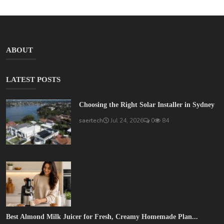
ABOUT
LATEST POSTS
Choosing the Right Solar Installer in Sydney
saertech
Jul 24, 2026
0
84
Best Almond Milk Juicer for Fresh, Creamy Homemade Plan...