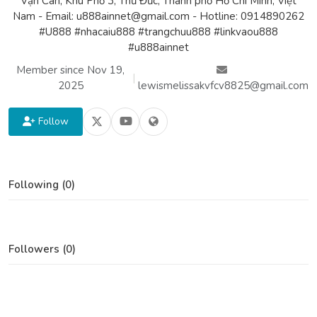
Vạn Cân, Khu Phố 3, Thủ Đức, Thành phố Hồ Chí Minh, Việt
Nam - Email: u888ainnet@gmail.com - Hotline: 0914890262
#U888 #nhacaiu888 #trangchuu888 #linkvaou888
#u888ainnet
Member since Nov 19,
|
2025
lewismelissakvfcv8825@gmail.com
Follow
Following (0)
Followers (0)