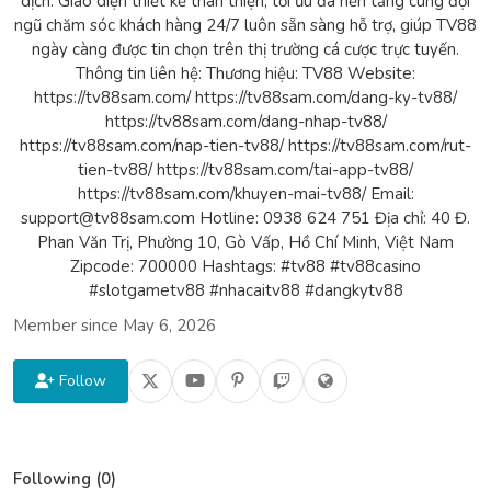
dịch. Giao diện thiết kế thân thiện, tối ưu đa nền tảng cùng đội
ngũ chăm sóc khách hàng 24/7 luôn sẵn sàng hỗ trợ, giúp TV88
ngày càng được tin chọn trên thị trường cá cược trực tuyến.
Thông tin liên hệ: Thương hiệu: TV88 Website:
https://tv88sam.com/ https://tv88sam.com/dang-ky-tv88/
https://tv88sam.com/dang-nhap-tv88/
https://tv88sam.com/nap-tien-tv88/ https://tv88sam.com/rut-
tien-tv88/ https://tv88sam.com/tai-app-tv88/
https://tv88sam.com/khuyen-mai-tv88/ Email:
support@tv88sam.com Hotline: 0938 624 751 Địa chỉ: 40 Đ.
Phan Văn Trị, Phường 10, Gò Vấp, Hồ Chí Minh, Việt Nam
Zipcode: 700000 Hashtags: #tv88 #tv88casino
#slotgametv88 #nhacaitv88 #dangkytv88
Member since May 6, 2026
Follow
Following (0)