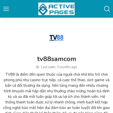
tv88samcom
Last seen: 3 months ago
TV88 là điểm đến quen thuộc của người chơi nhờ kho trò chơi
phong phú như casino trực tiếp, cá cược thể thao, slot game và
bắn cá đổi thưởng đa dạng. Nền tảng mang đến nhiều chương
trình khuyến mãi hấp dẫn như thưởng chào mừng, hoàn trả định
kỳ và ưu đãi mỗi tuần giúp tối ưu lợi ích cho thành viên. Hệ
thống thanh toán được xử lý nhanh chóng, minh bạch kết hợp
công nghệ bảo mật hiện đại đảm bảo an toàn tuyệt đối khi giao