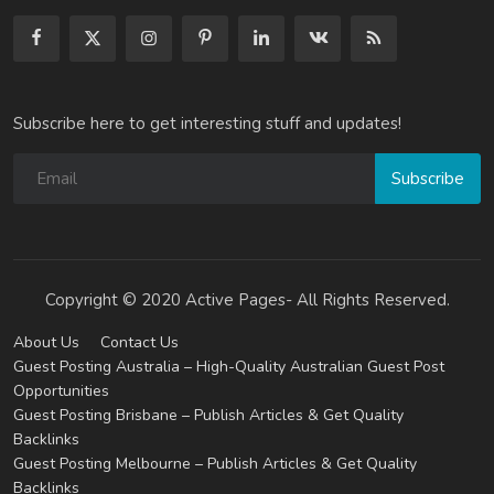
Subscribe here to get interesting stuff and updates!
Subscribe
Copyright © 2020 Active Pages- All Rights Reserved.
About Us
Contact Us
Guest Posting Australia – High-Quality Australian Guest Post
Opportunities
Guest Posting Brisbane – Publish Articles & Get Quality
Backlinks
Guest Posting Melbourne – Publish Articles & Get Quality
Backlinks