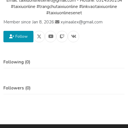
Email: taixiuonlinesenet@gmail.com - Hotline: 0914990254
#taixiuonline #trangchutaixiuonline #linkvaotaixiuonline
#taixiuonlinesenet
Member since Jan 8, 2026
|
xyinaalex@gmail.com
Follow
Following (0)
Followers (0)