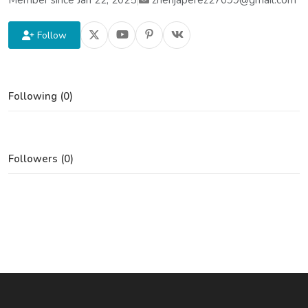
Member since Jan 22, 2025
|
zhenjaperez27099@gmail.com
Follow
Following (0)
Followers (0)