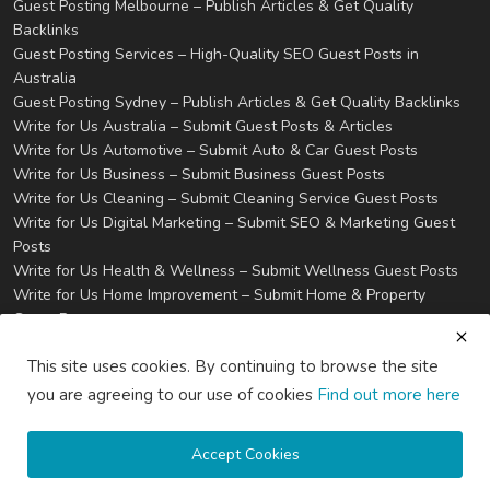
Guest Posting Melbourne – Publish Articles & Get Quality
Backlinks
Guest Posting Services – High-Quality SEO Guest Posts in
Australia
Guest Posting Sydney – Publish Articles & Get Quality Backlinks
Write for Us Australia – Submit Guest Posts & Articles
Write for Us Automotive – Submit Auto & Car Guest Posts
Write for Us Business – Submit Business Guest Posts
Write for Us Cleaning – Submit Cleaning Service Guest Posts
Write for Us Digital Marketing – Submit SEO & Marketing Guest
Posts
Write for Us Health & Wellness – Submit Wellness Guest Posts
Write for Us Home Improvement – Submit Home & Property
Guest Posts
Write for Us Real Estate – Submit Property & Housing Guest
This site uses cookies. By continuing to browse the site
Posts
Write for Us Technology – Submit Tech & IT Guest Posts
you are agreeing to our use of cookies
Find out more here
Write for Us Travel – Submit Travel & Tourism Guest Posts
Privacy
Terms & Conditions
Accept Cookies