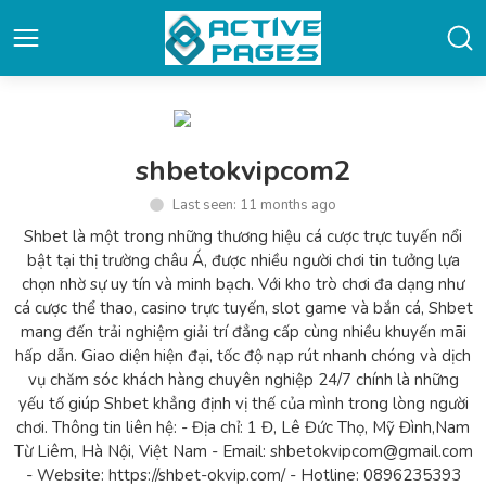
shbetokvipcom2
Last seen: 11 months ago
Shbet là một trong những thương hiệu cá cược trực tuyến nổi
bật tại thị trường châu Á, được nhiều người chơi tin tưởng lựa
chọn nhờ sự uy tín và minh bạch. Với kho trò chơi đa dạng như
cá cược thể thao, casino trực tuyến, slot game và bắn cá, Shbet
mang đến trải nghiệm giải trí đẳng cấp cùng nhiều khuyến mãi
hấp dẫn. Giao diện hiện đại, tốc độ nạp rút nhanh chóng và dịch
vụ chăm sóc khách hàng chuyên nghiệp 24/7 chính là những
yếu tố giúp Shbet khẳng định vị thế của mình trong lòng người
chơi. Thông tin liên hệ: - Địa chỉ: 1 Đ, Lê Đức Thọ, Mỹ Đình,Nam
Từ Liêm, Hà Nội, Việt Nam - Email: shbetokvipcom@gmail.com
- Website: https://shbet-okvip.com/ - Hotline: 0896235393