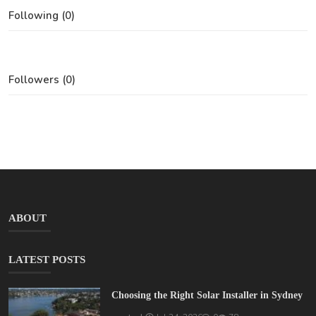
Following (0)
Followers (0)
ABOUT
LATEST POSTS
Choosing the Right Solar Installer in Sydney