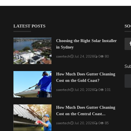
LATEST POSTS
SO
Choosing the Right Solar Installer
in Sydney
saertech
Jul 24, 2026
0
80
Sub
How Much Does Gutter Cleaning
Cost on the Gold Coast?
saertech
Jul 20, 2026
0
101
How Much Does Gutter Cleaning
Cost on the Central Coast...
saertech
Jul 20, 2026
0
85