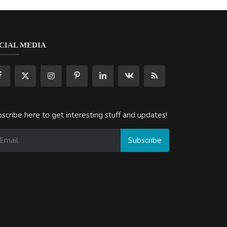
CIAL MEDIA
scribe here to get interesting stuff and updates!
Subscribe