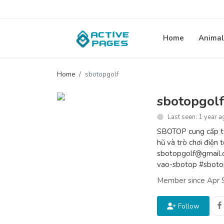
Home
Animal
Home
sbotopgolf
sbotopgol
Last seen: 1 year a
SBOTOP cung cấp tỷ 
hũ và trò chơi điện
sbotopgolf@gmail.c
vao-sbotop #sboto
Member since Apr 
Follow