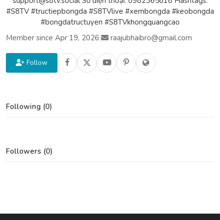
support@s8tv.social Số điện thoại: 0982365818 Hashtags:
#S8TV #tructiepbongda #S8TVlive #xembongda #keobongda
#bongdatructuyen #S8TVkhongquangcao
Member since Apr 19, 2026
|
raajubhaibro@gmail.com
Follow
Following (0)
Followers (0)