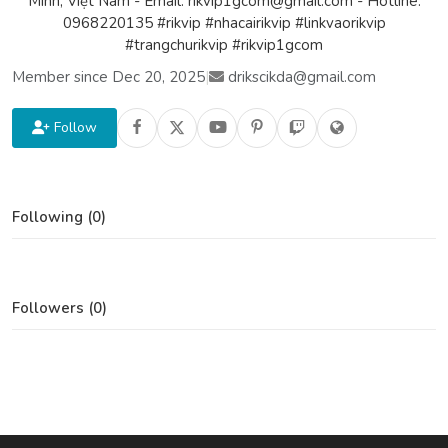
Minh, Việt Nam - Email: rikvip1gcom@gmail.com - Hotline:
0968220135 #rikvip #nhacairikvip #linkvaorikvip
#trangchurikvip #rikvip1gcom
Member since Dec 20, 2025
|
drikscikda@gmail.com
Follow
Following (0)
Followers (0)