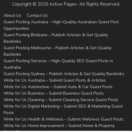
Copyright © 2020 Active Pages- All Rights Reserved.
About Us
Contact Us
Guest Posting Australia – High-Quality Australian Guest Post
Opportunities
Guest Posting Brisbane – Publish Articles & Get Quality
Backlinks
Guest Posting Melbourne – Publish Articles & Get Quality
Backlinks
Guest Posting Services – High-Quality SEO Guest Posts in
Australia
Guest Posting Sydney – Publish Articles & Get Quality Backlinks
Write for Us Australia – Submit Guest Posts & Articles
Write for Us Automotive – Submit Auto & Car Guest Posts
Write for Us Business – Submit Business Guest Posts
Write for Us Cleaning – Submit Cleaning Service Guest Posts
Write for Us Digital Marketing – Submit SEO & Marketing Guest
Posts
Write for Us Health & Wellness – Submit Wellness Guest Posts
Write for Us Home Improvement – Submit Home & Property