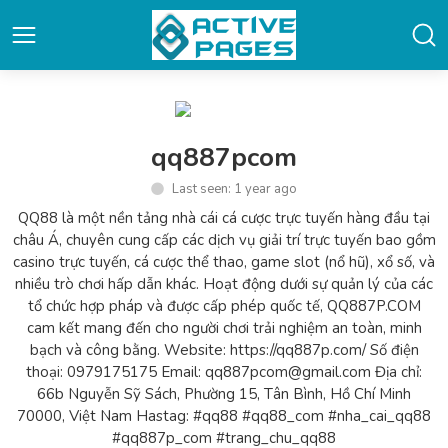
qq887pcom
Last seen: 1 year ago
QQ88 là một nền tảng nhà cái cá cược trực tuyến hàng đầu tại
châu Á, chuyên cung cấp các dịch vụ giải trí trực tuyến bao gồm
casino trực tuyến, cá cược thể thao, game slot (nổ hũ), xổ số, và
nhiều trò chơi hấp dẫn khác. Hoạt động dưới sự quản lý của các
tổ chức hợp pháp và được cấp phép quốc tế, QQ887P.COM
cam kết mang đến cho người chơi trải nghiệm an toàn, minh
bạch và công bằng. Website: https://qq887p.com/ Số điện
thoại: 0979175175 Email: qq887pcom@gmail.com Địa chỉ:
66b Nguyễn Sỹ Sách, Phường 15, Tân Bình, Hồ Chí Minh
70000, Việt Nam Hastag: #qq88 #qq88_com #nha_cai_qq88
#qq887p_com #trang_chu_qq88