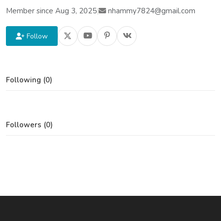
Member since Aug 3, 2025
|
nhammy7824@gmail.com
Follow
Following (0)
Followers (0)