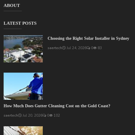
ABOUT
LATEST POSTS
Choosing the Right Solar Installer in Sydney
saertech
Jul 24, 2026
0
83
How Much Does Gutter Cleaning Cost on the Gold Coast?
saertech
Jul 20, 2026
0
102