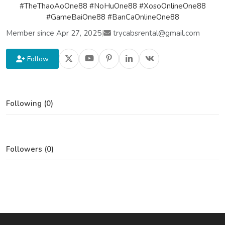
#TheThaoAoOne88 #NoHuOne88 #XosoOnlineOne88
#GameBaiOne88 #BanCaOnlineOne88
Member since Apr 27, 2025
|
trycabsrental@gmail.com
Follow
Following (0)
Followers (0)