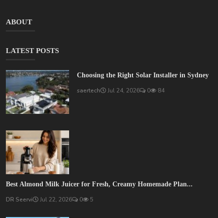
ABOUT
LATEST POSTS
Choosing the Right Solar Installer in Sydney
saertech
Jul 24, 2026
0
84
Best Almond Milk Juicer for Fresh, Creamy Homemade Plan...
DR Seervi
Jul 22, 2026
0
5