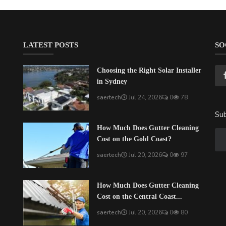
LATEST POSTS
SO
Choosing the Right Solar Installer
in Sydney
saertech
Jul 24, 2026
0
78
Sub
How Much Does Gutter Cleaning
Cost on the Gold Coast?
saertech
Jul 20, 2026
0
97
How Much Does Gutter Cleaning
Cost on the Central Coast...
saertech
Jul 20, 2026
0
80