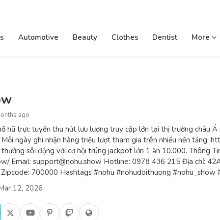
s
Automotive
Beauty
Clothes
Dentist
More
ow
months ago
 hũ trực tuyến thu hút lưu lượng truy cập lớn tại thị trường châu Á 
g. Mỗi ngày ghi nhận hàng triệu lượt tham gia trên nhiều nền tảng. 
 thưởng sôi động với cơ hội trúng jackpot lớn 1 ăn 10.000. Thông 
how/ Email: support@nohu.show Hotline: 0978 436 215 Địa chỉ: 42A
m Zipcode: 700000 Hashtags #nohu #nohudoithuong #nohu_sho
Mar 12, 2026