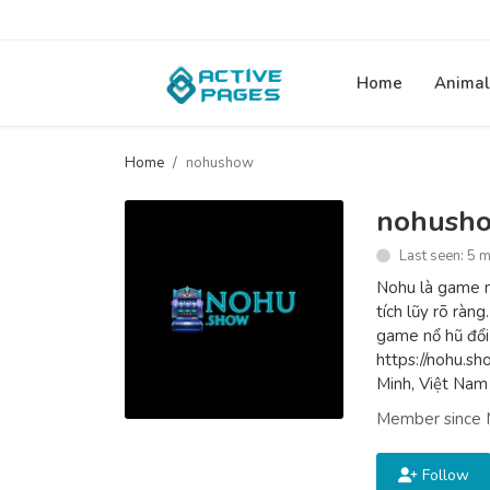
Home
Animal
Home
nohushow
nohush
Last seen: 5 
Nohu là game nổ
tích lũy rõ ràn
game nổ hũ đổi
https://nohu.s
Minh, Việt Na
Member since 
Follow