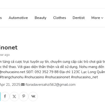
s
Automotive
Beauty
Clothes
Dentist
More
inonet
ear ago
 tảng cá cược trực tuyến uy tín, chuyên cung cấp các trò chơi giải t
c thể thao. Với giao diện thân thiện và dễ sử dụng, Nohu mang đến 
@nohucasino.net SĐT: 092 352 79 88 Địa chỉ: 123C Lạc Long Quân,
 #trangchunohu #nohucasino #nohucasinonet #nohucasino_net
Apr 21, 2025
|
floradaversahzi562@gmail.com