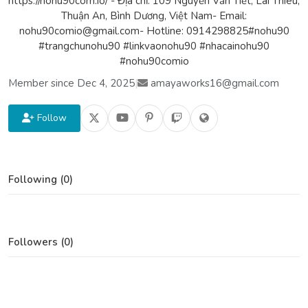
https://nohu90com.io/ - Địa chỉ: 109 Nguyễn Văn Tiết, Lái Thiêu,
Thuận An, Bình Dương, Việt Nam- Email:
nohu90comio@gmail.com- Hotline: 0914298825#nohu90
#trangchunohu90 #linkvaonohu90 #nhacainohu90
#nohu90comio
Member since Dec 4, 2025
|
amayaworks16@gmail.com
Follow
Following (0)
Followers (0)