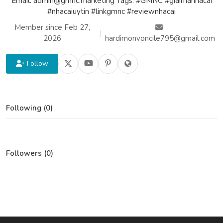
Email: admin@gmnc.marketing Tags: #GMNC #giaimanhacai
#nhacaiuytin #linkgmnc #reviewnhacai
Member since Feb 27,
|
2026
hardimonvoncile795@gmail.com
Follow
Following (0)
Followers (0)