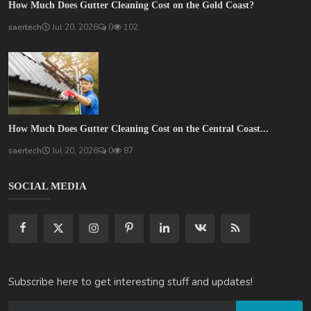
How Much Does Gutter Cleaning Cost on the Gold Coast?
saertech
Jul 20, 2026
0
102
How Much Does Gutter Cleaning Cost on the Central Coast...
saertech
Jul 20, 2026
0
87
SOCIAL MEDIA
Subscribe here to get interesting stuff and updates!