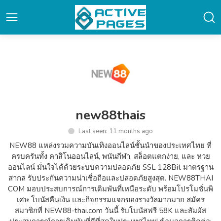
new88thais
Last seen: 11 months ago
NEW88 แหล่งรวมความบันเทิงออนไลน์ชั้นนำของประเทศไทย ที่
ครบครันทั้ง คาสิโนออนไลน์, พนันกีฬา, สล็อตแตกง่าย, และ หวย
ออนไลน์ มั่นใจได้ด้วยระบบความปลอดภัย SSL 128Bit มาตรฐาน
สากล รับประกันความน่าเชื่อถือและปลอดภัยสูงสุด. NEW88THAI
COM มอบประสบการณ์การเดิมพันที่เหนือระดับ พร้อมโปรโมชั่นพิ
เศษ โบนัสคืนเงิน และกิจกรรมแจกของรางวัลมากมาย สมัคร
สมาชิกที่ NEW88-thai.com วันนี้ รับโบนัสฟรี 58K และสัมผัส