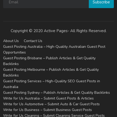
Subscribe
Copyright © 2020 Active Pages- All Rights Reserved.
About Us
Contact Us
Guest Posting Australia – High-Quality Australian Guest Post
Opportunities
Guest Posting Brisbane – Publish Articles & Get Quality
Backlinks
Guest Posting Melbourne – Publish Articles & Get Quality
Backlinks
Guest Posting Services – High-Quality SEO Guest Posts in
Australia
Guest Posting Sydney – Publish Articles & Get Quality Backlinks
Write for Us Australia – Submit Guest Posts & Articles
Write for Us Automotive – Submit Auto & Car Guest Posts
Write for Us Business – Submit Business Guest Posts
Write for Us Cleaning – Submit Cleaning Service Guest Posts