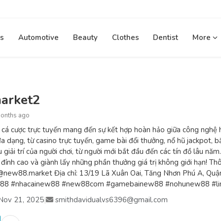
s
Automotive
Beauty
Clothes
Dentist
More
arket2
months ago
á cược trực tuyến mang đến sự kết hợp hoàn hảo giữa công nghệ hiện
đa dạng, từ casino trực tuyến, game bài đổi thưởng, nổ hũ jackpot, 
 giải trí của người chơi, từ người mới bắt đầu đến các tín đồ lâu
c đỉnh cao và giành lấy những phần thưởng giá trị không giới hạn! Th
@new88.market Địa chỉ: 13/19 Lã Xuân Oai, Tăng Nhơn Phú A, Qu
w88 #nhacainew88 #new88com #gamebainew88 #nohunew88 #l
Nov 21, 2025
|
smithdavidualvs6396@gmail.com