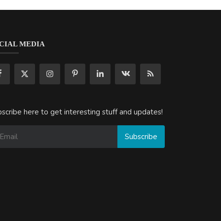
CIAL MEDIA
scribe here to get interesting stuff and updates!
Subscribe