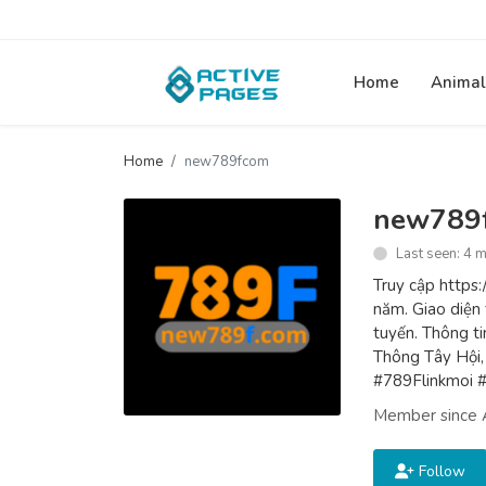
Home
Animal
Home
new789fcom
new789
Last seen: 4 
Truy cập https:
năm. Giao diện 
tuyến. Thông t
Thông Tây Hội,
#789Flinkmoi 
Member since 
Follow