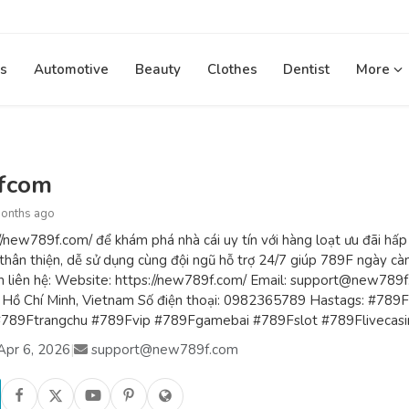
s
Automotive
Beauty
Clothes
Dentist
More
fcom
months ago
//new789f.com/ để khám phá nhà cái uy tín với hàng loạt ưu đãi hấp
thân thiện, dễ sử dụng cùng đội ngũ hỗ trợ 24/7 giúp 789F ngày càng
in liên hệ: Website: https://new789f.com/ Email: support@new789f
 Hồ Chí Minh, Vietnam Số điện thoại: 0982365789 Hastags: #78
#789Ftrangchu #789Fvip #789Fgamebai #789Fslot #789Flivecasi
Apr 6, 2026
|
support@new789f.com