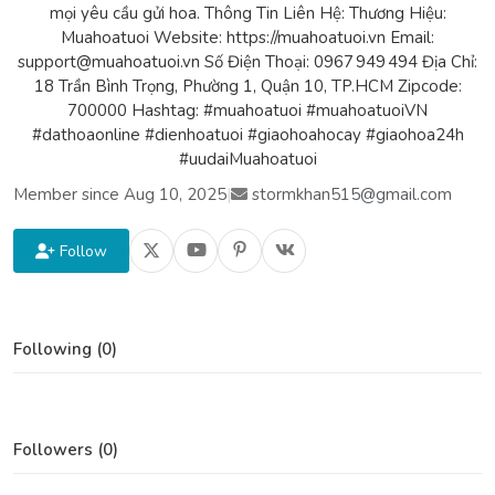
mọi yêu cầu gửi hoa. Thông Tin Liên Hệ: Thương Hiệu:
Muahoatuoi Website: https://muahoatuoi.vn Email:
support@muahoatuoi.vn Số Điện Thoại: 0967 949 494 Địa Chỉ:
18 Trần Bình Trọng, Phường 1, Quận 10, TP.HCM Zipcode:
700000 Hashtag: #muahoatuoi #muahoatuoiVN
#dathoaonline #dienhoatuoi #giaohoahocay #giaohoa24h
#uudaiMuahoatuoi
Member since Aug 10, 2025
|
stormkhan515@gmail.com
Follow
Following (0)
Followers (0)