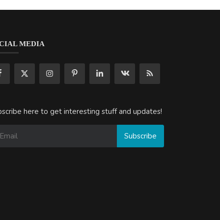
CIAL MEDIA
scribe here to get interesting stuff and updates!
Subscribe