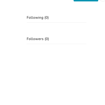
Following (0)
Followers (0)