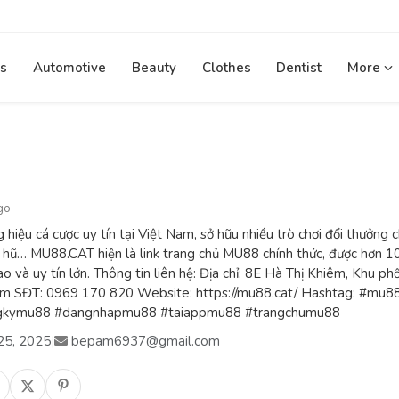
s
Automotive
Beauty
Clothes
Dentist
More
go
iệu cá cược uy tín tại Việt Nam, sở hữu nhiều trò chơi đổi thưởng ch
ổ hũ… MU88.CAT hiện là link trang chủ MU88 chính thức, được hơn 10 
cao và uy tín lớn. Thông tin liên hệ: Địa chỉ: 8E Hà Thị Khiêm, Khu p
m SĐT: 0969 170 820 Website: https://mu88.cat/ Hashtag: #m
gkymu88 #dangnhapmu88 #taiappmu88 #trangchumu88
25, 2025
|
bepam6937@gmail.com