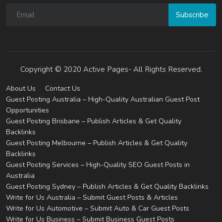
Subscribe
Copyright © 2020 Active Pages- All Rights Reserved.
About Us
Contact Us
Guest Posting Australia – High-Quality Australian Guest Post
Opportunities
Guest Posting Brisbane – Publish Articles & Get Quality
Backlinks
Guest Posting Melbourne – Publish Articles & Get Quality
Backlinks
Guest Posting Services – High-Quality SEO Guest Posts in
Australia
Guest Posting Sydney – Publish Articles & Get Quality Backlinks
Write for Us Australia – Submit Guest Posts & Articles
Write for Us Automotive – Submit Auto & Car Guest Posts
Write for Us Business – Submit Business Guest Posts