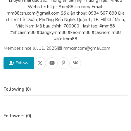
khuyến mãi đặc sắc. Thông tin liên hệ: Thương hiệu: MM88
Website: https://mm88csn.com/ Email:
mm88csn.com@gmail.com Số điện thoại: 0934 567 890 Địa
chỉ: 52 Lê Duẩn, Phường Bến Nghé, Quận 1, TP. Hồ Chí Minh,
Việt Nam Mã bưu chính: 700000 Hashtag: #mm88
#nhcaimm88 #dangkymm88 #keomm88 #casinom m88
#slotmm88
Member since Jul 11, 2025
|
mmcsncom@gmail.com
Follow
Following (0)
Followers (0)