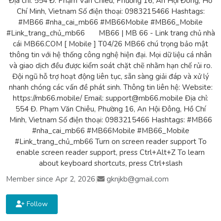
Địa chỉ: 554 Đ. Phạm Văn Chiêu, Phường 16, An Hội Đông, Hồ
Chí Minh, Vietnam Số điện thoại: 0983215466 Hashtags:
#MB66 #nha_cai_mb66 #MB66Mobile #MB66_Mobile
#Link_trang_chủ_mb66 MB66 | MB 66 - Link trang chủ nhà
cái MB66.COM [ Mobile ] T04/26 MB66 chú trọng bảo mật
thông tin với hệ thống công nghệ hiện đại. Mọi dữ liệu cá nhân
và giao dịch đều được kiểm soát chặt chẽ nhằm hạn chế rủi ro.
Đội ngũ hỗ trợ hoạt động liên tục, sẵn sàng giải đáp và xử lý
nhanh chóng các vấn đề phát sinh. Thông tin liên hệ: Website:
https://mb66.mobile/ Email: support@mb66.mobile Địa chỉ:
554 Đ. Phạm Văn Chiêu, Phường 16, An Hội Đông, Hồ Chí
Minh, Vietnam Số điện thoại: 0983215466 Hashtags: #MB66
#nha_cai_mb66 #MB66Mobile #MB66_Mobile
#Link_trang_chủ_mb66 Turn on screen reader support To
enable screen reader support, press Ctrl+Alt+Z To learn
about keyboard shortcuts, press Ctrl+slash
Member since Apr 2, 2026
|
gknjkb@gmail.com
Follow