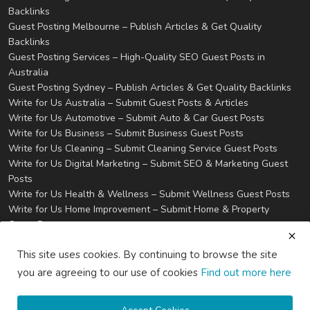
Backlinks
Guest Posting Melbourne – Publish Articles & Get Quality
Backlinks
Guest Posting Services – High-Quality SEO Guest Posts in
Australia
Guest Posting Sydney – Publish Articles & Get Quality Backlinks
Write for Us Australia – Submit Guest Posts & Articles
Write for Us Automotive – Submit Auto & Car Guest Posts
Write for Us Business – Submit Business Guest Posts
Write for Us Cleaning – Submit Cleaning Service Guest Posts
Write for Us Digital Marketing – Submit SEO & Marketing Guest
Posts
Write for Us Health & Wellness – Submit Wellness Guest Posts
Write for Us Home Improvement – Submit Home & Property
Guest Posts
Write for Us Real Estate – Submit Property & Housing Guest
This site uses cookies. By continuing to browse the site
Posts
Write for Us Technology – Submit Tech & IT Guest Posts
you are agreeing to our use of cookies
Find out more here
Write for Us Travel – Submit Travel & Tourism Guest Posts
Privacy
Terms & Conditions