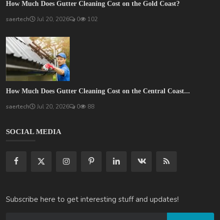
How Much Does Gutter Cleaning Cost on the Gold Coast?
saertech
Jul 20, 2026
0
102
How Much Does Gutter Cleaning Cost on the Central Coast...
saertech
Jul 20, 2026
0
88
SOCIAL MEDIA
Subscribe here to get interesting stuff and updates!