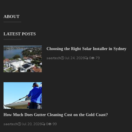
ABOUT
LATEST POSTS
Choosing the Right Solar Installer in Sydney
saertech
Jul 24, 2026
0
79
How Much Does Gutter Cleaning Cost on the Gold Coast?
saertech
Jul 20, 2026
0
99