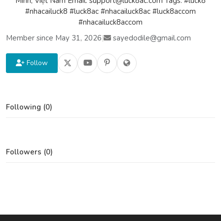
Minh, Việt Nam Email: support@luck8ac.com Tags: #luck8
#nhacailuck8 #luck8ac #nhacailuck8ac #luck8accom
#nhacailuck8accom
Member since May 31, 2026
|
sayedodile@gmail.com
Follow
Following (0)
Followers (0)