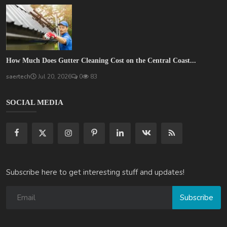
How Much Does Gutter Cleaning Cost on the Central Coast...
saertech
Jul 20, 2026
0
83
SOCIAL MEDIA
Subscribe here to get interesting stuff and updates!
Subscribe