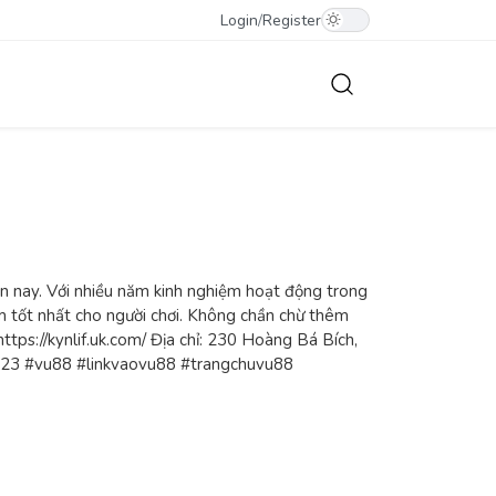
Login
/
Register
ện nay. Với nhiều năm kinh nghiệm hoạt động trong
ệm tốt nhất cho người chơi. Không chần chừ thêm
ttps://kynlif.uk.com/ Địa chỉ: 230 Hoàng Bá Bích,
8923 #vu88 #linkvaovu88 #trangchuvu88