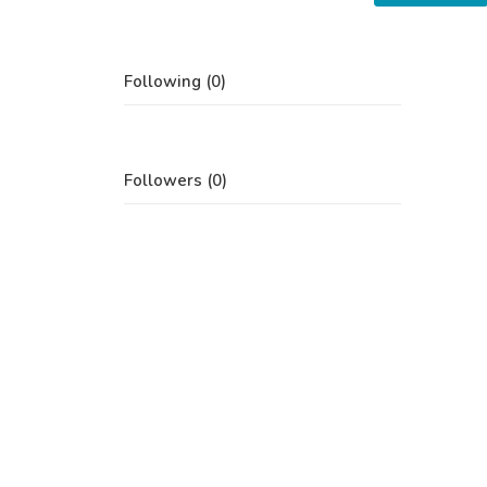
Following (0)
Followers (0)