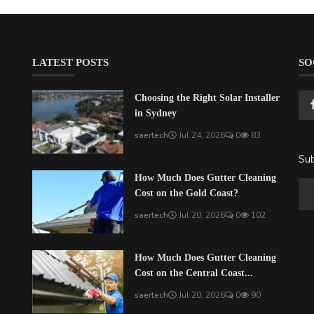
LATEST POSTS
SO
Choosing the Right Solar Installer
in Sydney
saertech
Jul 24, 2026
0
83
Sub
How Much Does Gutter Cleaning
Cost on the Gold Coast?
saertech
Jul 20, 2026
0
102
How Much Does Gutter Cleaning
Cost on the Central Coast...
saertech
Jul 20, 2026
0
90