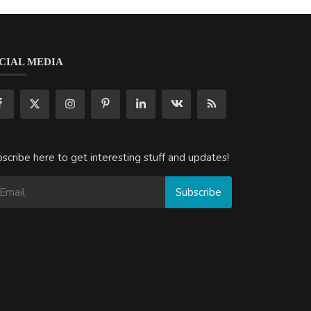
CIAL MEDIA
scribe here to get interesting stuff and updates!
Subscribe