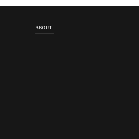
ABOUT