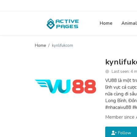
Home
Animal
Home
kynlifukcom
kynlifu
Last seen: 4 
VU88 là một tro
lĩnh vực cá cượ
nữa cùng đi sâu
Long Bình, Đồn
#nhacaivu88 #k
Member since 
Follow