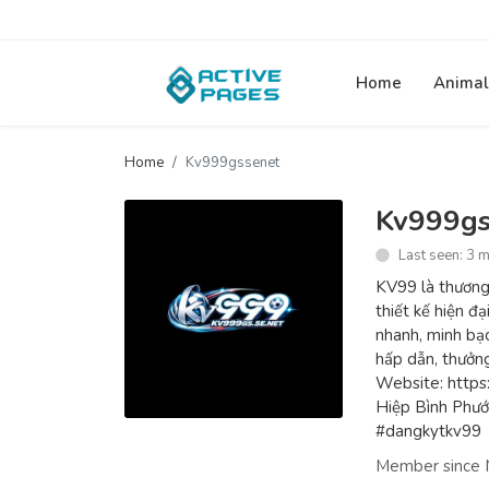
Home
Animal
Home
Kv999gssenet
Kv999gs
Last seen: 3 
KV99 là thương 
thiết kế hiện đ
nhanh, minh bạ
hấp dẫn, thưởng
Website: https
Hiệp Bình Phướ
#dangkytkv99
Member since 