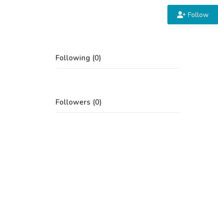
Follow
Following (0)
Followers (0)