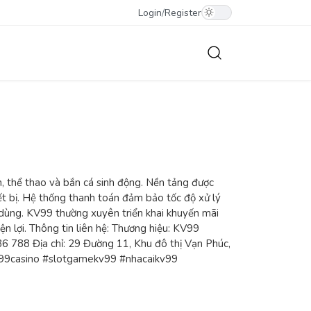
Login
/
Register
ến, thể thao và bắn cá sinh động. Nền tảng được
hiết bị. Hệ thống thanh toán đảm bảo tốc độ xử lý
dùng. KV99 thường xuyên triển khai khuyến mãi
ện lợi. Thông tin liên hệ: Thương hiệu: KV99
 788 Địa chỉ: 29 Đường 11, Khu đô thị Vạn Phúc,
kv99casino #slotgamekv99 #nhacaikv99