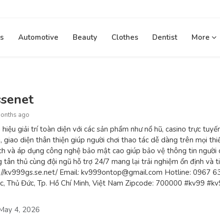
s
Automotive
Beauty
Clothes
Dentist
More
senet
months ago
hiệu giải trí toàn diện với các sản phẩm như nổ hũ, casino trực tuy
ại, giao diện thân thiện giúp người chơi thao tác dễ dàng trên mọi t
ch và áp dụng công nghệ bảo mật cao giúp bảo vệ thông tin người 
 tân thủ cùng đội ngũ hỗ trợ 24/7 mang lại trải nghiệm ổn định và ti
://kv999gs.se.net/ Email: kv999ontop@gmail.com Hotline: 0967 636
c, Thủ Đức, Tp. Hồ Chí Minh, Việt Nam Zipcode: 700000 #kv99 #
May 4, 2026