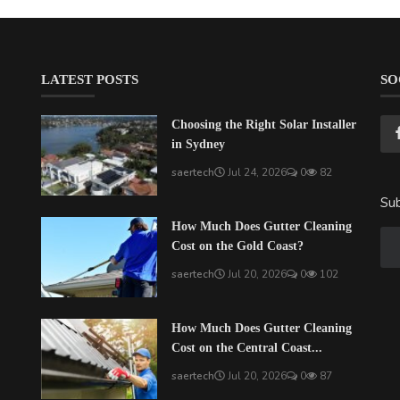
LATEST POSTS
SO
Choosing the Right Solar Installer
in Sydney
saertech
Jul 24, 2026
0
82
Sub
How Much Does Gutter Cleaning
Cost on the Gold Coast?
saertech
Jul 20, 2026
0
102
How Much Does Gutter Cleaning
Cost on the Central Coast...
saertech
Jul 20, 2026
0
87