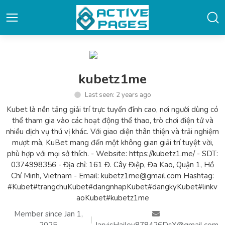
kubetz1me
Last seen: 2 years ago
Kubet là nền tảng giải trí trực tuyến đỉnh cao, nơi người dùng có
thể tham gia vào các hoạt động thể thao, trò chơi điện tử và
nhiều dịch vụ thú vị khác. Với giao diện thân thiện và trải nghiệm
mượt mà, KuBet mang đến một không gian giải trí tuyệt vời,
phù hợp với mọi sở thích. - Website: https://kubetz1.me/ - SDT:
0374998356 - Địa chỉ: 161 Đ. Cây Điệp, Đa Kao, Quận 1, Hồ
Chí Minh, Vietnam - Email: kubetz1me@gmail.com Hashtag:
#Kubet#trangchuKubet#dangnhapKubet#dangkyKubet#linkv
aoKubet#kubetz1me
Member since Jan 1,
|