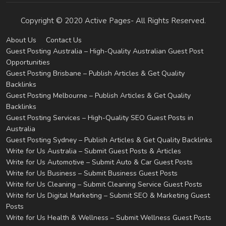
Copyright © 2020 Active Pages- All Rights Reserved.
About Us
Contact Us
Guest Posting Australia – High-Quality Australian Guest Post
Opportunities
Guest Posting Brisbane – Publish Articles & Get Quality
Backlinks
Guest Posting Melbourne – Publish Articles & Get Quality
Backlinks
Guest Posting Services – High-Quality SEO Guest Posts in
Australia
Guest Posting Sydney – Publish Articles & Get Quality Backlinks
Write for Us Australia – Submit Guest Posts & Articles
Write for Us Automotive – Submit Auto & Car Guest Posts
Write for Us Business – Submit Business Guest Posts
Write for Us Cleaning – Submit Cleaning Service Guest Posts
Write for Us Digital Marketing – Submit SEO & Marketing Guest
Posts
Write for Us Health & Wellness – Submit Wellness Guest Posts