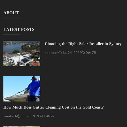
ABOUT
LATEST POSTS
Choosing the Right Solar Installer in Sydney
saertech
Jul 24, 2026
0
78
How Much Does Gutter Cleaning Cost on the Gold Coast?
saertech
Jul 20, 2026
0
97